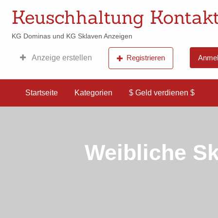
Keuschhaltung Kontakt
KG Dominas und KG Sklaven Anzeigen
Anzeige erstellen
Registrieren
Anmel
$ Geld
verdienen
$
Startseite
Kategorien
$ Geld verdienen $
Weibliche Sk