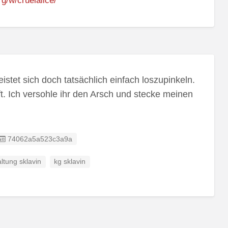
g/w/cruelalice/
istet sich doch tatsächlich einfach loszupinkeln.
ft. Ich versohle ihr den Arsch und stecke meinen
Listing ID
74062a5a523c3a9a
ltung sklavin
kg sklavin