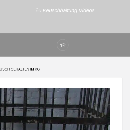
Keuschhaltung Videos
Problem
melden
EUSCH GEHALTEN IM KG