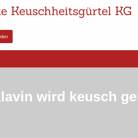
e Keuschheitsgürtel KG
den
lavin wird keusch g