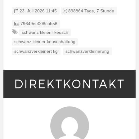
23. Juli 2026 11:45
898864 Tage, 7 Stunde
Listing ID
79649ee008cbb56
schwanz kleienr keusch
schwanz kleiner keuschhaltung
schwanzverkleinert kg
schwanzverkleinerung