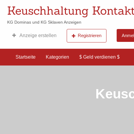
Keuschhaltung Kontakt
KG Dominas und KG Sklaven Anzeigen
Anzeige erstellen
Registrieren
Anmel
$ Geld
verdienen
$
Startseite
Kategorien
$ Geld verdienen $
Keusc