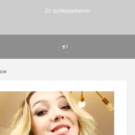
Schlüsselherrin
Problem
melden
CH!