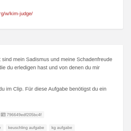
rg/w/kim-judge/
t sind mein Sadismus und meine Schadenfreude
 die du erledigen hast und von denen du mir
du im Clip. Für diese Aufgabe benötigst du ein
Listing ID
796649edf205bc4f
e
keuschling aufgabe
kg aufgabe