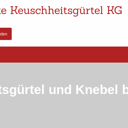
e Keuschheitsgürtel KG
den
tsgürtel und Knebel 