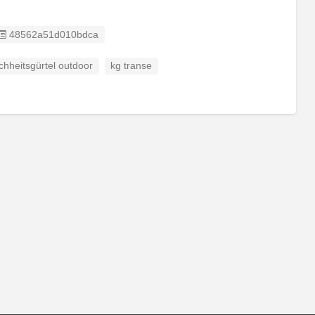
Listing ID
48562a51d010bdca
chheitsgürtel outdoor
kg transe