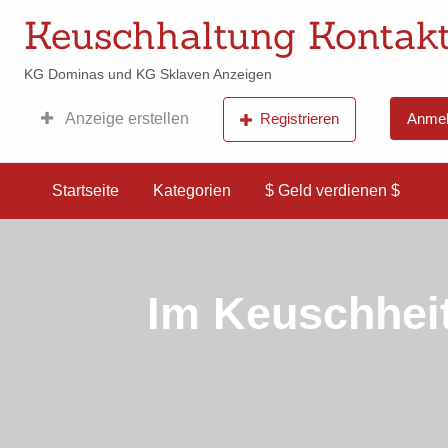
Keuschhaltung Kontakt
KG Dominas und KG Sklaven Anzeigen
Anzeige erstellen
Registrieren
Anmel
$ Geld
verdienen
$
Startseite
Kategorien
$ Geld verdienen $
Im Keuschhei